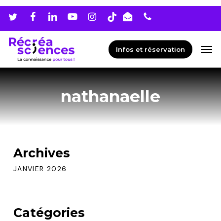
Skip
Men
to
main
Men
Infos et réservation
content
nathanaelle
Archives
JANVIER 2026
Catégories