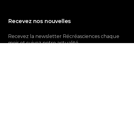
Recevez nos nouvelles
Recevez la newsletter Récréasciences chaque
mois et suivez notre actualité...
Abonnez-vous !
3, rue Gutenberg | 87100 Limoges
Du lundi au vendredi :
9h00 – 18h00
05 55 32 19 82
Ne manquez pas aussi :
curieux.live
Mentions-légales
|
Politique de