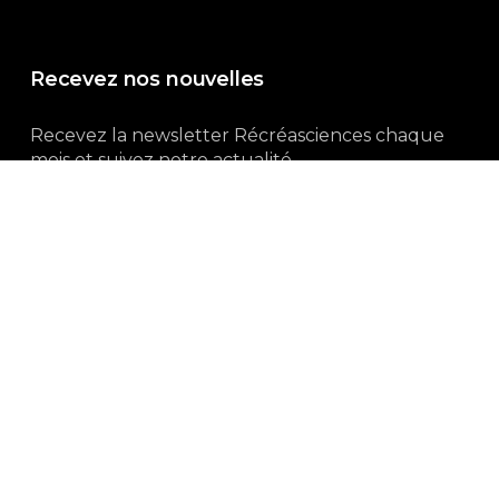
Recevez nos nouvelles
Recevez la newsletter Récréasciences chaque
mois et suivez notre actualité...
Abonnez-vous !
3, rue Gutenberg | 87100 Limoges
Du lundi au vendredi :
9h00 – 18h00
05 55 32 19 82
Ne manquez pas aussi :
curieux.live
Mentions-légales
|
Politique de