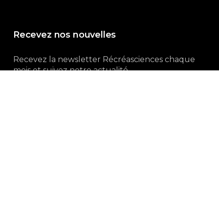
Recevez nos nouvelles
Recevez la newsletter Récréasciences chaque
mois et suivez notre actualité...
Abonnez-vous !
3, rue Gutenberg | 87100 Limoges
Du lundi au vendredi :
9h00 – 18h00
05 55 32 19 82
Ne manquez pas aussi :
curieux.live
Mentions-légales
|
Politique de