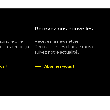
Recevez nos nouvelles
ejoindre une
Recevez la newsletter
, la science ça
Récréasciences chaque mois et
suivez notre actualité...
us !
Abonnez-vous !
Ne manquez pas aussi :
curieux.live