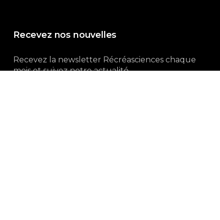
Recevez nos nouvelles
Recevez la newsletter Récréasciences chaque
mois et suivez notre actualité...
Abonnez-vous !
3, rue Gutenberg | 87100 Limoges
Du lundi au vendredi :
9h00 – 18h00
05 55 32 19 82
Ne manquez pas aussi :
curieux.live
Mentions-légales
|
Politique de