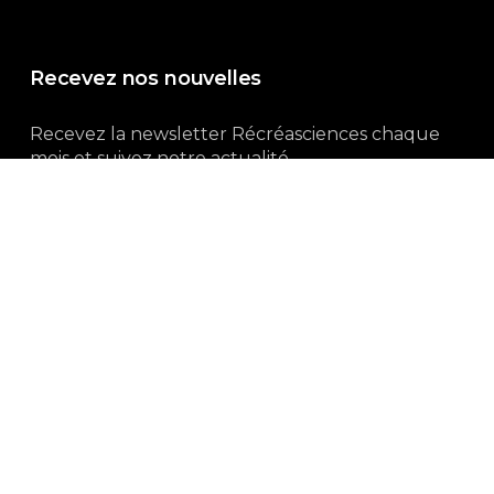
Recevez nos nouvelles
Recevez la newsletter Récréasciences chaque
mois et suivez notre actualité...
Abonnez-vous !
3, rue Gutenberg | 87100 Limoges
Du lundi au vendredi :
9h00 – 18h00
05 55 32 19 82
Ne manquez pas aussi :
curieux.live
Mentions-légales
|
Politique de