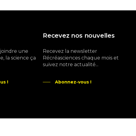
Recevez nos nouvelles
ejoindre une
Recevez la newsletter
, la science ça
Récréasciences chaque mois et
suivez notre actualité...
us !
Abonnez-vous !
Ne manquez pas aussi :
curieux.live