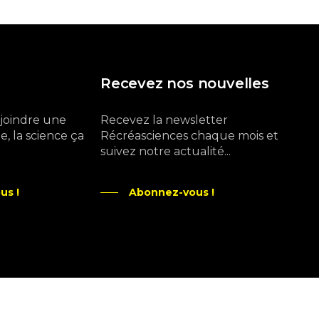
Recevez nos nouvelles
ejoindre une
Recevez la newsletter
, la science ça
Récréasciences chaque mois et
suivez notre actualité...
us !
Abonnez-vous !
Ne manquez pas aussi :
curieux.live