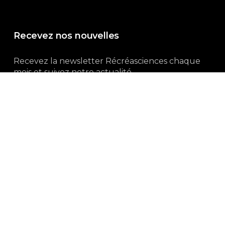
Recevez nos nouvelles
Recevez la newsletter Récréasciences chaque
mois et suivez notre actualité...
Abonnez-vous !
3, rue Gutenberg | 87100 Limoges
Du lundi au vendredi :
9h00 – 18h00
05 55 32 19 82
Ne manquez pas aussi :
curieux.live
Mentions-légales
|
Politique de