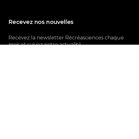
Recevez nos nouvelles
Recevez la newsletter Récréasciences chaque
mois et suivez notre actualité...
Abonnez-vous !
3, rue Gutenberg | 87100 Limoges
Du lundi au vendredi :
9h00 – 18h00
05 55 32 19 82
Ne manquez pas aussi :
curieux.live
Mentions-légales
|
Politique de