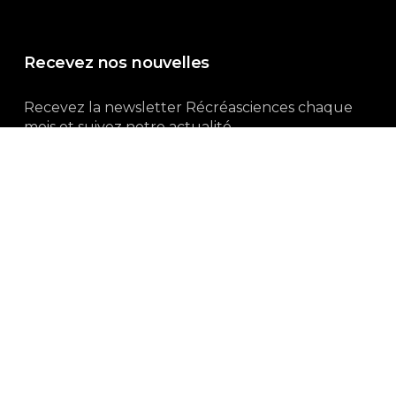
Recevez nos nouvelles
Recevez la newsletter Récréasciences chaque
mois et suivez notre actualité...
Abonnez-vous !
3, rue Gutenberg | 87100 Limoges
Du lundi au vendredi :
9h00 – 18h00
05 55 32 19 82
Ne manquez pas aussi :
curieux.live
Mentions-légales
|
Politique de