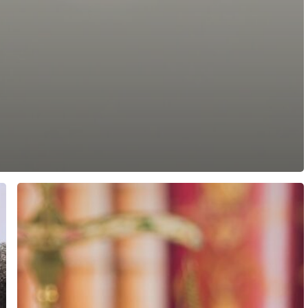
Démocratie
et
constitution