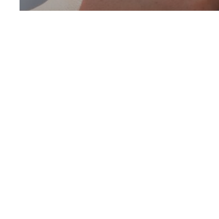
Démocratie et
géopolitique