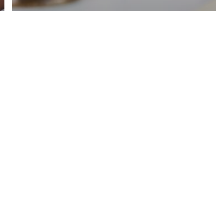
Démocratie et
constitution
L’asso
Recrutement