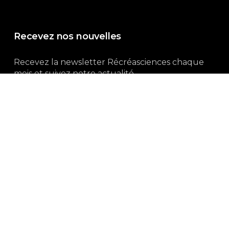
Recevez nos nouvelles
Recevez la newsletter Récréasciences chaque
mois et suivez notre actualité...
Abonnez-vous !
3, rue Gutenberg | 87100 Limoges
Du lundi au vendredi :
9h00 – 18h00
05 55 32 19 82
Ne manquez pas aussi :
curieux.live
Mentions-légales
|
Politique de