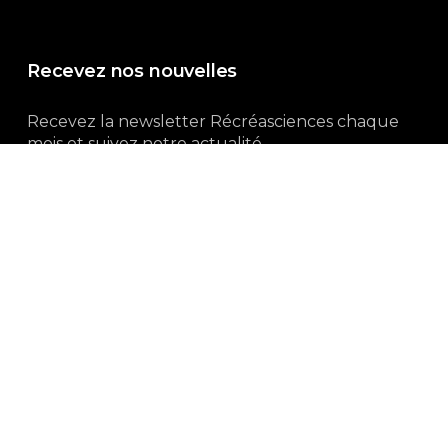
Recevez nos nouvelles
Recevez la newsletter Récréasciences chaque
mois et suivez notre actualité...
Abonnez-vous !
3, rue Gutenberg | 87100 Limoges
Du lundi au vendredi :
9h00 – 18h00
05 55 32 19 82
Ne manquez pas aussi :
curieux.live
Mentions-légales
|
Politique de