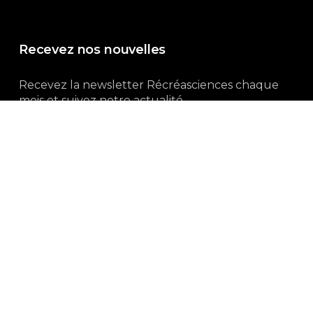
Recevez nos nouvelles
Recevez la newsletter Récréasciences chaque
mois et suivez notre actualité...
Abonnez-vous !
3, rue Gutenberg | 87100 Limoges
Du lundi au vendredi :
9h00 – 18h00
05 55 32 19 82
Ne manquez pas aussi :
curieux.live
Mentions-légales
|
Politique de