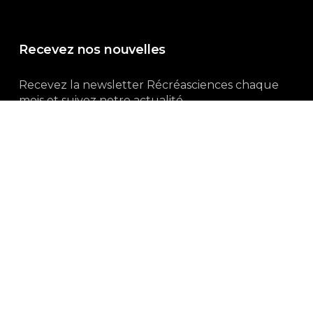
Recevez nos nouvelles
Recevez la newsletter Récréasciences chaque
mois et suivez notre actualité...
Abonnez-vous !
3, rue Gutenberg | 87100 Limoges
Du lundi au vendredi :
9h00 – 18h00
05 55 32 19 82
Ne manquez pas aussi :
curieux.live
Mentions-légales
|
Politique de