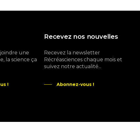
Recevez nos nouvelles
ejoindre une
Recevez la newsletter
, la science ça
Récréasciences chaque mois et
suivez notre actualité...
us !
Abonnez-vous !
Ne manquez pas aussi :
curieux.live