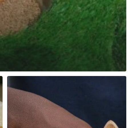
Arkéo
Héros