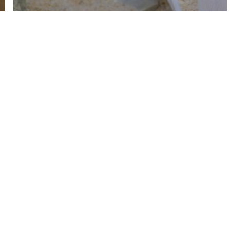
Arkéo Héros
L’asso
Recrutement