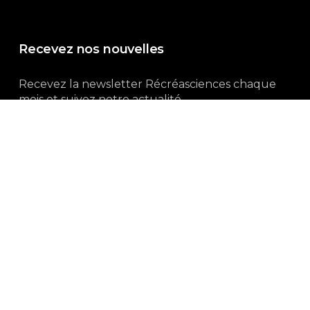
Recevez nos nouvelles
Recevez la newsletter Récréasciences chaque
mois et suivez notre actualité...
Abonnez-vous !
3, rue Gutenberg | 87100 Limoges
Du lundi au vendredi :
9h00 – 18h00
05 55 32 19 82
Ne manquez pas aussi :
curieux.live
Mentions-légales
|
Politique de