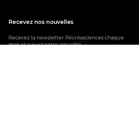
Recevez nos nouvelles
Recevez la newsletter Récréasciences chaque
mois et suivez notre actualité...
Abonnez-vous !
3, rue Gutenberg | 87100 Limoges
Du lundi au vendredi :
9h00 – 18h00
05 55 32 19 82
Ne manquez pas aussi :
curieux.live
Mentions-légales
|
Politique de