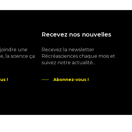
Recevez nos nouvelles
ejoindre une
Recevez la newsletter
, la science ça
Récréasciences chaque mois et
suivez notre actualité...
us !
Abonnez-vous !
Ne manquez pas aussi :
curieux.live