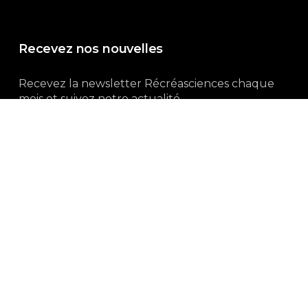
Recevez nos nouvelles
Recevez la newsletter Récréasciences chaque
mois et suivez notre actualité...
Abonnez-vous !
3, rue Gutenberg | 87100 Limoges
Du lundi au vendredi :
9h00 – 18h00
05 55 32 19 82
Ne manquez pas aussi :
curieux.live
Mentions-légales
|
Politique de