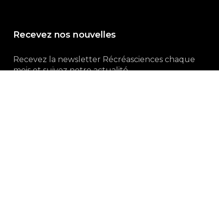
Recevez nos nouvelles
Recevez la newsletter Récréasciences chaque
mois et suivez notre actualité...
Abonnez-vous !
3, rue Gutenberg | 87100 Limoges
Du lundi au vendredi :
9h00 – 18h00
05 55 32 19 82
Ne manquez pas aussi :
curieux.live
Mentions-légales
|
Politique de