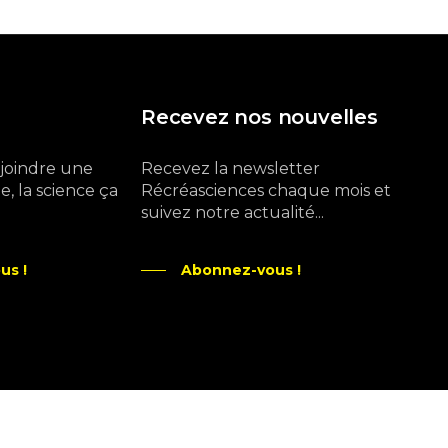
Recevez nos nouvelles
ejoindre une
Recevez la newsletter
, la science ça
Récréasciences chaque mois et
suivez notre actualité...
us !
Abonnez-vous !
Ne manquez pas aussi :
curieux.live