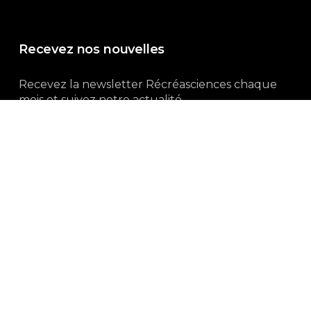
Recevez nos nouvelles
Recevez la newsletter Récréasciences chaque
mois et suivez notre actualité...
Abonnez-vous !
3, rue Gutenberg | 87100 Limoges
Du lundi au vendredi :
9h00 – 18h00
05 55 32 19 82
Ne manquez pas aussi :
curieux.live
Mentions-légales
|
Politique de