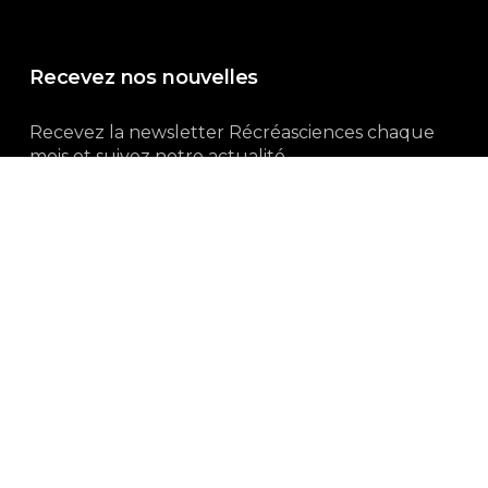
Recevez nos nouvelles
Recevez la newsletter Récréasciences chaque
mois et suivez notre actualité...
Abonnez-vous !
3, rue Gutenberg | 87100 Limoges
Du lundi au vendredi :
9h00 – 18h00
05 55 32 19 82
Ne manquez pas aussi :
curieux.live
Mentions-légales
|
Politique de