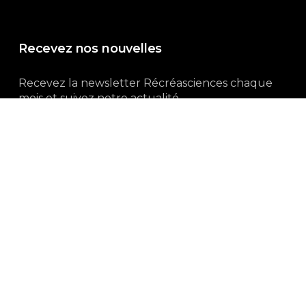
Recevez nos nouvelles
Recevez la newsletter Récréasciences chaque
mois et suivez notre actualité...
Abonnez-vous !
3, rue Gutenberg | 87100 Limoges
Du lundi au vendredi :
9h00 – 18h00
05 55 32 19 82
Ne manquez pas aussi :
curieux.live
Mentions-légales
|
Politique de