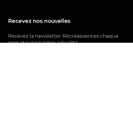
Recevez nos nouvelles
Recevez la newsletter Récréasciences chaque
mois et suivez notre actualité...
Abonnez-vous !
3, rue Gutenberg | 87100 Limoges
Du lundi au vendredi :
9h00 – 18h00
05 55 32 19 82
Ne manquez pas aussi :
curieux.live
Mentions-légales
|
Politique de