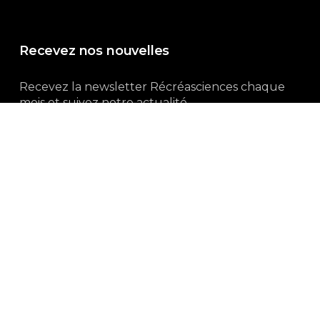
Recevez nos nouvelles
Recevez la newsletter Récréasciences chaque
mois et suivez notre actualité...
Abonnez-vous !
3, rue Gutenberg | 87100 Limoges
Du lundi au vendredi :
9h00 – 18h00
05 55 32 19 82
Ne manquez pas aussi :
curieux.live
Mentions-légales
|
Politique de