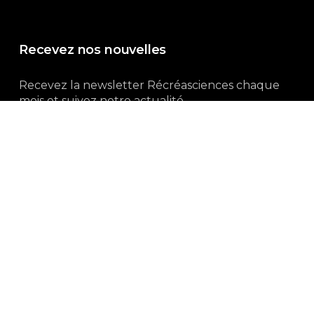
Recevez nos nouvelles
Recevez la newsletter Récréasciences chaque
mois et suivez notre actualité...
Abonnez-vous !
3, rue Gutenberg | 87100 Limoges
Du lundi au vendredi :
9h00 – 18h00
05 55 32 19 82
Ne manquez pas aussi :
curieux.live
Mentions-légales
|
Politique de