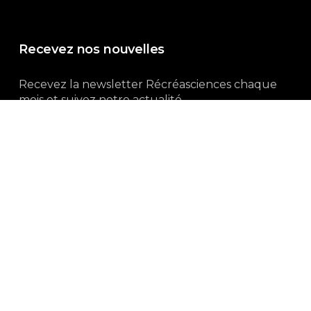
Recevez nos nouvelles
Recevez la newsletter Récréasciences chaque
mois et suivez notre actualité...
Abonnez-vous !
3, rue Gutenberg | 87100 Limoges
Du lundi au vendredi :
9h00 – 18h00
05 55 32 19 82
Ne manquez pas aussi :
curieux.live
Mentions-légales
|
Politique de