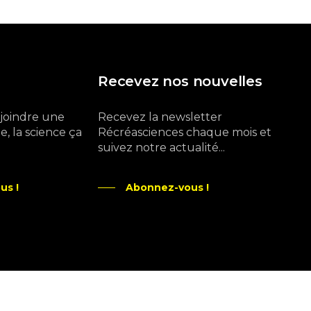
Recevez nos nouvelles
ejoindre une
Recevez la newsletter
, la science ça
Récréasciences chaque mois et
suivez notre actualité...
us !
Abonnez-vous !
Ne manquez pas aussi :
curieux.live