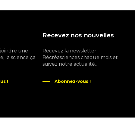
Recevez nos nouvelles
ejoindre une
Recevez la newsletter
, la science ça
Récréasciences chaque mois et
suivez notre actualité...
us !
Abonnez-vous !
Ne manquez pas aussi :
curieux.live