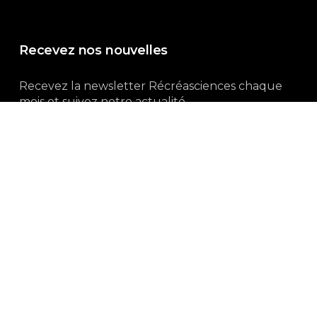
Recevez nos nouvelles
Recevez la newsletter Récréasciences chaque
mois et suivez notre actualité...
Abonnez-vous !
3, rue Gutenberg | 87100 Limoges
Du lundi au vendredi :
9h00 – 18h00
05 55 32 19 82
Ne manquez pas aussi :
curieux.live
Mentions-légales
|
Politique de