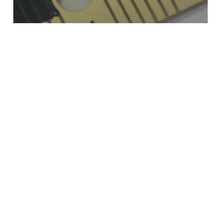
Fabrique tes capteurs !
Escape
game
:
Mission
Lune