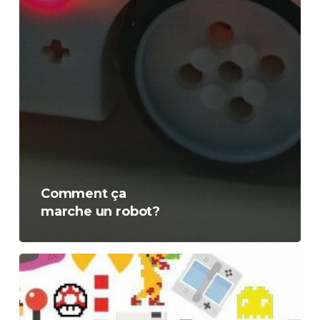
Comment ça
marche un robot?
Créé
ton
jeu