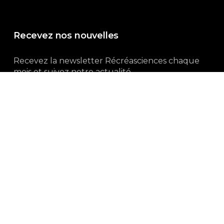
Recevez nos nouvelles
Recevez la newsletter Récréasciences chaque
mois et suivez notre actualité...
Abonnez-vous !
3, rue Gutenberg | 87100 Limoges
Du lundi au vendredi :
9h00 – 18h00
05 55 32 19 82
Ne manquez pas aussi :
curieux.live
Mentions-légales
|
Politique de