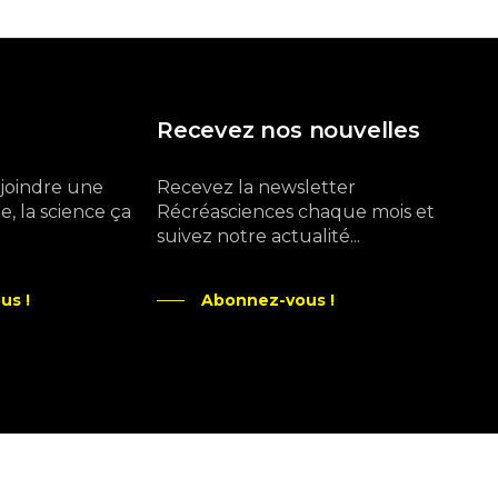
Recevez nos nouvelles
ejoindre une
Recevez la newsletter
, la science ça
Récréasciences chaque mois et
suivez notre actualité...
us !
Abonnez-vous !
Ne manquez pas aussi :
curieux.live