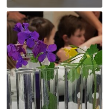
Chimie
des
couleurs