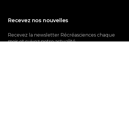
Recevez nos nouvelles
Recevez la newsletter Récréasciences chaque
mois et suivez notre actualité...
Abonnez-vous !
3, rue Gutenberg | 87100 Limoges
Du lundi au vendredi :
9h00 – 18h00
05 55 32 19 82
Ne manquez pas aussi :
curieux.live
Mentions-légales
|
Politique de