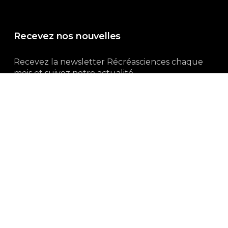
Recevez nos nouvelles
Recevez la newsletter Récréasciences chaque
mois et suivez notre actualité...
Abonnez-vous !
3, rue Gutenberg | 87100 Limoges
Du lundi au vendredi :
9h00 – 18h00
05 55 32 19 82
Ne manquez pas aussi :
curieux.live
Mentions-légales
|
Politique de