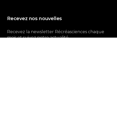
Recevez nos nouvelles
Recevez la newsletter Récréasciences chaque
mois et suivez notre actualité...
Abonnez-vous !
3, rue Gutenberg | 87100 Limoges
Du lundi au vendredi :
9h00 – 18h00
05 55 32 19 82
Ne manquez pas aussi :
curieux.live
Mentions-légales
|
Politique de