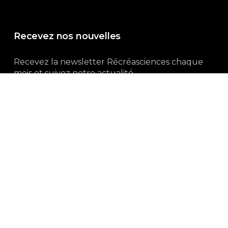
Recevez nos nouvelles
Recevez la newsletter Récréasciences chaque
mois et suivez notre actualité...
Abonnez-vous !
3, rue Gutenberg | 87100 Limoges
Du lundi au vendredi :
9h00 – 18h00
05 55 32 19 82
Ne manquez pas aussi :
curieux.live
Mentions-légales
|
Politique de