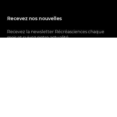
Recevez nos nouvelles
Recevez la newsletter Récréasciences chaque
mois et suivez notre actualité...
Abonnez-vous !
3, rue Gutenberg | 87100 Limoges
Du lundi au vendredi :
9h00 – 18h00
05 55 32 19 82
Ne manquez pas aussi :
curieux.live
Mentions-légales
|
Politique de