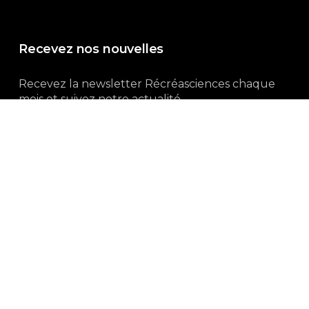
Recevez nos nouvelles
Recevez la newsletter Récréasciences chaque
mois et suivez notre actualité...
Abonnez-vous !
3, rue Gutenberg | 87100 Limoges
Du lundi au vendredi :
9h00 – 18h00
05 55 32 19 82
Ne manquez pas aussi :
curieux.live
Mentions-légales
|
Politique de