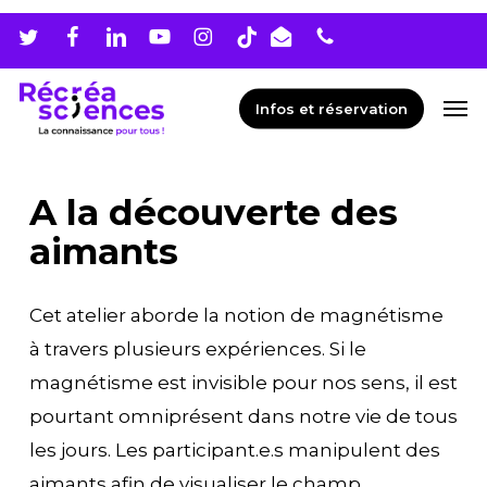
Skip
Men
to
main
Men
Infos et réservation
content
A la découverte des
aimants
Cet atelier aborde la notion de magnétisme
à travers plusieurs expériences. Si le
magnétisme est invisible pour nos sens, il est
pourtant omniprésent dans notre vie de tous
les jours. Les participant.e.s manipulent des
aimants afin de visualiser le champ