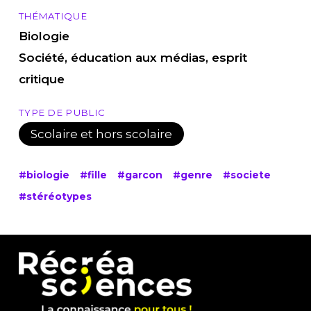
THÉMATIQUE
Biologie
Société, éducation aux médias, esprit
critique
TYPE DE PUBLIC
Scolaire et hors scolaire
#biologie
#fille
#garcon
#genre
#societe
#stéréotypes