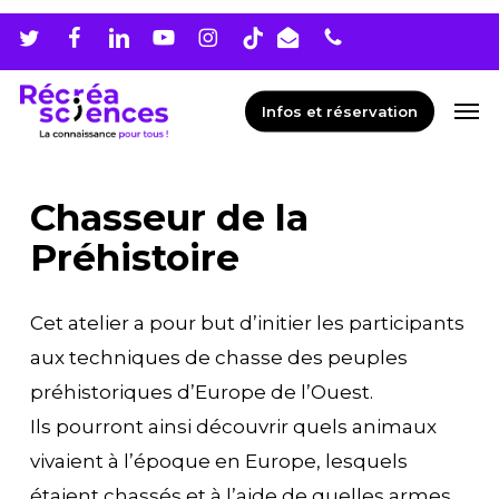
Skip
Men
to
main
Men
Infos et réservation
content
Chasseur de la
Préhistoire
Cet atelier a pour but d’initier les participants
aux techniques de chasse des peuples
préhistoriques d’Europe de l’Ouest.
Ils pourront ainsi découvrir quels animaux
vivaient à l’époque en Europe, lesquels
étaient chassés et à l’aide de quelles armes