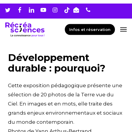
Skip
Men
to
main
Men
Infos et réservation
content
Développement
durable : pourquoi?
Cette exposition pédagogique présente une
sélection de 20 photos de la Terre vue du
Ciel. En images et en mots, elle traite des
grands enjeux environnementaux et sociaux
du monde contemporain.
Photos de Yann Arthus-Bertrand.