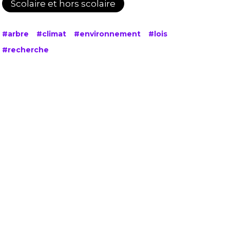
Scolaire et hors scolaire
#arbre
#climat
#environnement
#lois
#recherche